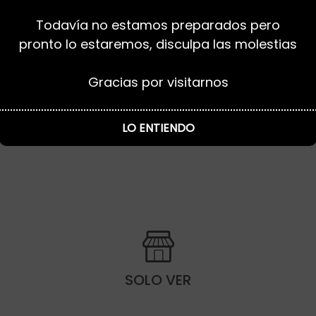

Todavía no estamos preparados pero
PEDIDO
pronto lo estaremos, disculpa las molestias
A Recoger
Gracias por visitarnos
20 minutos
LO ENTIENDO

SOLO VER