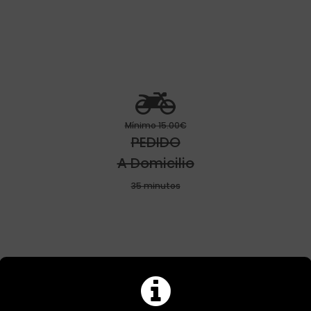

Mínimo 15.00€
PEDIDO
A Domicilio
35 minutos
